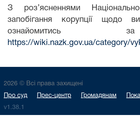
З роз’ясненнями Національн
запобігання корупції щодо ви
ознайомитись з
https://wiki.nazk.gov.ua/category/vy
2026 © Всі права захищені
Про суд
Прес-центр
Громадянам
Пока
v1.38.1