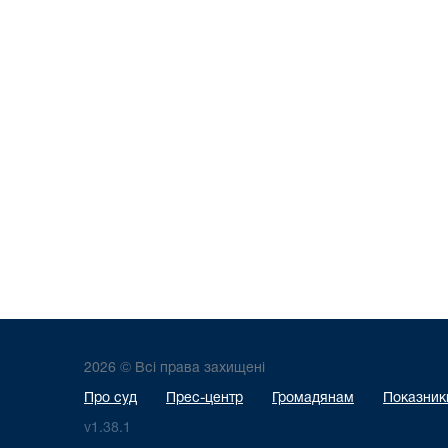
2026 © Всі права захищені
Про суд
Прес-центр
Громадянам
Показники
v1.38.1