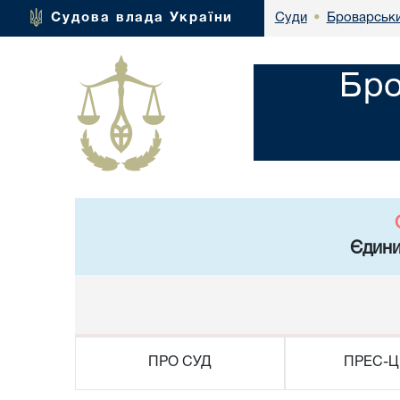
Броварськи
Судова влада України
Суди
•
Бро
Єдини
ПРО СУД
ПРЕС-Ц