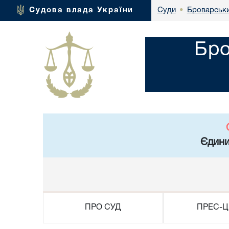
Броварськи
Судова влада України
Суди
•
Бро
Єдини
ПРО СУД
ПРЕС-Ц