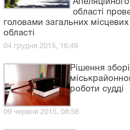
Апеляційного
області пров
головами загальних місцевих 
області
04 грудня 2015, 16:49
Рішення зборі
міськрайонно
роботи судді
09 червня 2015, 08:58