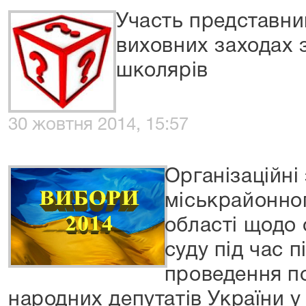
Участь представник
виховних заходах з
школярів
30 жовтня 2014, 15:57
Організаційні
міськрайонног
області щодо 
суду під час п
проведення п
народних депутатів України у