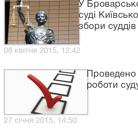
У Броварськ
суді Київсько
збори суддів
08 квітня 2015, 12:42
Проведено 
роботи суду
27 січня 2015, 14:50