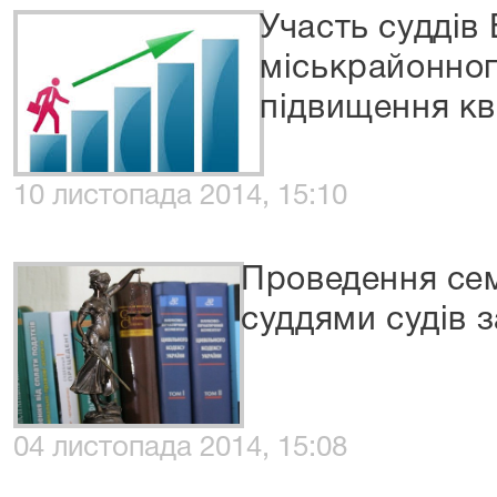
Участь суддів
міськрайонног
підвищення кв
10 листопада 2014, 15:10
Проведення сем
суддями судів з
04 листопада 2014, 15:08