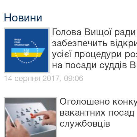
Новини
Голова Вищої ради
забезпечить відкри
усієї процедури р
на посади суддів 
14 серпня 2017, 09:06
Оголошено конку
вакантних посад
службовців