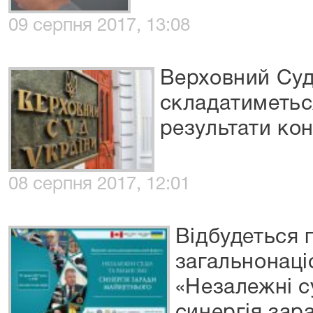
09 серпня 2017, 13:08
Верховний Су
складатиметься
результати ко
08 серпня 2017, 12:01
Відбудеться
загальнонац
«Незалежні су