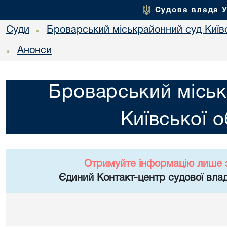
Судова влада 
Суди
Броварський міськрайонний суд Київс
•
Анонси
•
Броварський міськ
Київської о
Отримуйте інформацію лише 
Єдиний Контакт-центр судової влад