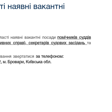
і наявні вакантні
ласті наявні вакантні посади
помічників суддів
тивних справ), секретарів судових засідань
та
ування звертатися
за телефоном:
2, м. Бровари, Київська обл.