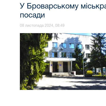
У Броварському міськрай
посади
08 листопада 2024, 08:49