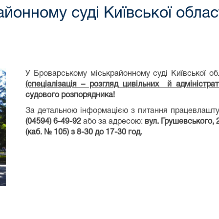
онному суді Київської област
У Броварському міськрайонному суді Київської об
(спеціалізація – розгляд цивільних й адміністра
судового розпорядника!
За детальною інформацією з питання працевлашт
(04594)
6-49-92
або за адресою:
вул. Грушевського, 
(каб. № 105) з 8-30 до 17-30 год.