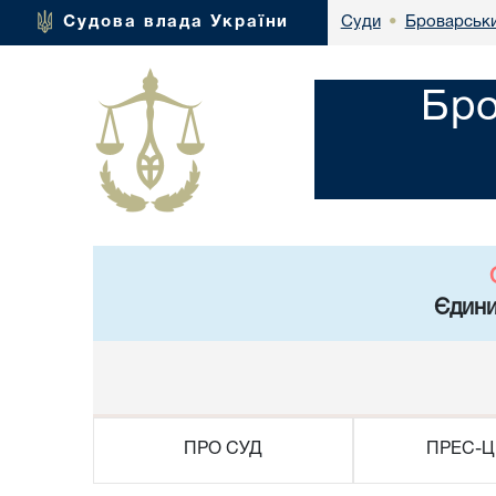
Броварськи
Судова влада України
Суди
•
Бро
Єдини
ПРО СУД
ПРЕС-Ц