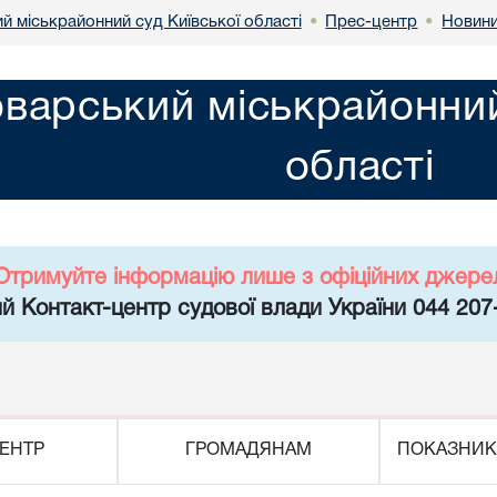
й міськрайонний суд Київської області
Прес-центр
Новин
•
•
варський міськрайонний
області
Отримуйте інформацію лише з офіційних джере
й Контакт-центр судової влади України 044 207
ЕНТР
ГРОМАДЯНАМ
ПОКАЗНИК