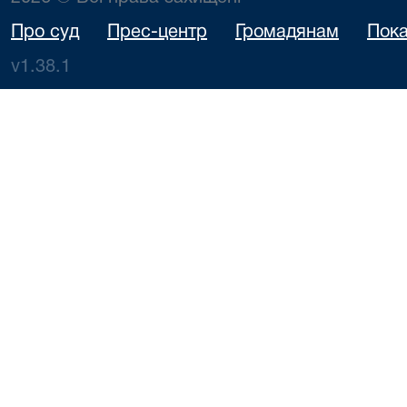
Про суд
Прес-центр
Громадянам
Пока
v1.38.1