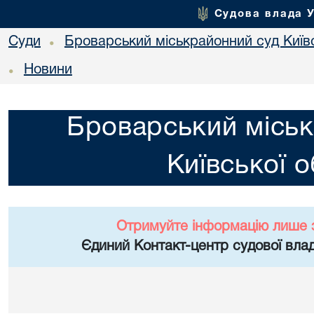
Судова влада 
Суди
Броварський міськрайонний суд Київс
•
Новини
•
Броварський міськ
Київської о
Отримуйте інформацію лише 
Єдиний Контакт-центр судової влад