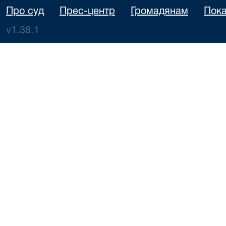
Про суд
Прес-центр
Громадянам
Пока
v1.38.1