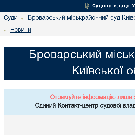
Судова влада 
Суди
Броварський міськрайонний суд Київс
•
Новини
•
Броварський міськ
Київської о
Отримуйте інформацію лише 
Єдиний Контакт-центр судової влад