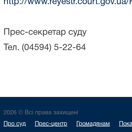
http://www.reyestr.court.gov.u
Прес-секретар суду
Тел. (04594) 5-22-64
2026 © Всі права захищені
Про суд
Прес-центр
Громадянам
Пока