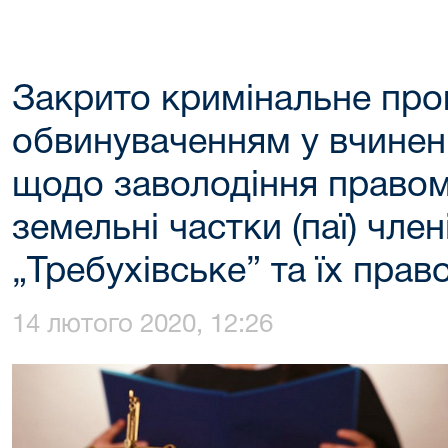
Закрито кримінальне про
обвинуваченням у вчинен
щодо заволодіння правом
земельні частки (паї) чл
„Требухівське” та їх прав
14 лютого 2020, 12:26